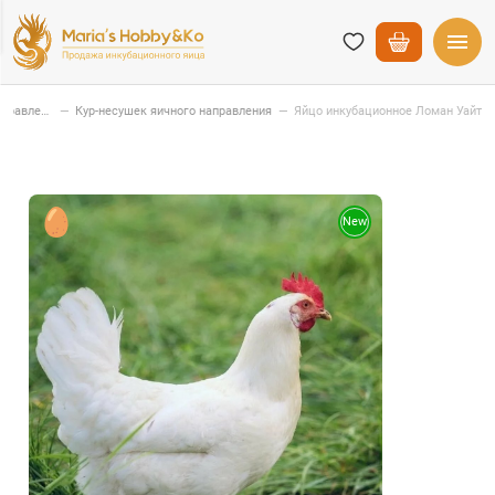
Кур-несушек мясо-яичного направления
—
Кур-несушек яичного направления
—
Яйцо инкубационное Ломан Уайт
New